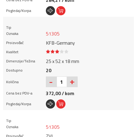
284,21 / kom
51305
KFB-Germany
25 x 52 x 18 mm
20
+
-
372,00 / kom
51305
ZVL