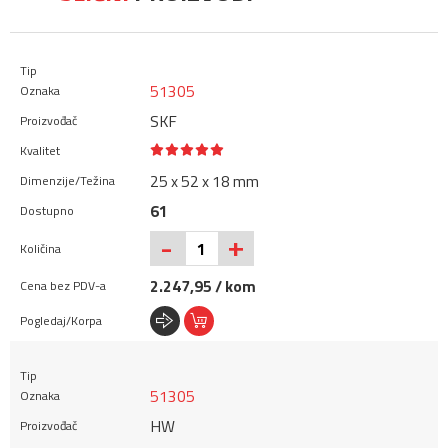
51305
SKF
25 x 52 x 18 mm
61
+
-
2.247,95 / kom
51305
HW