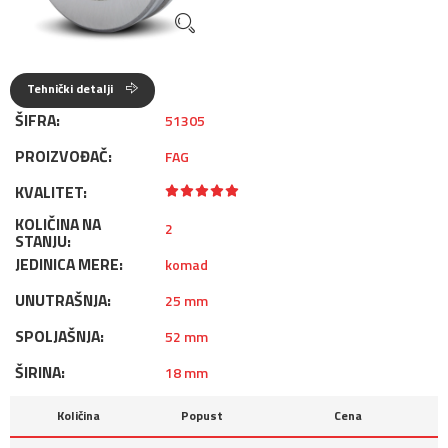
Tehnički detalji
ŠIFRA:
51305
PROIZVOĐAČ:
FAG
KVALITET:
KOLIČINA NA
2
STANJU:
JEDINICA MERE:
komad
UNUTRAŠNJA:
25 mm
SPOLJAŠNJA:
52 mm
ŠIRINA:
18 mm
Količina
Popust
Cena