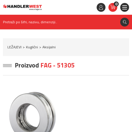
0
STAVKE
0,
00
RSD
Pretraži po šifri, nazivu, dimenziji..
LEŽAJEVI
Kuglični
Aksijalni
Proizvod
FAG - 51305