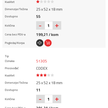
25 x 52 x 18 mm
55
+
-
199,21 / kom
51305
CODEX
25 x 52 x 18 mm
11
+
-