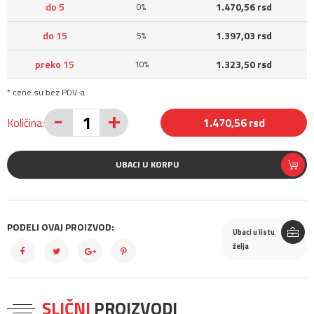
do 5
1.470,56 rsd
0%
do 15
1.397,03 rsd
5%
preko 15
1.323,50 rsd
10%
* cene su bez PDV-a
-
+
Količina:
1.470,56 rsd
UBACI U KORPU
PODELI OVAJ PROIZVOD:
Ubaci u listu
želja
SLIČNI
PROIZVODI