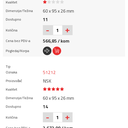
60 x 95 x 26 mm
11
+
-
566,85 / kom
51212
NSK
60 x 95 x 26 mm
14
+
-