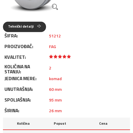
Tehnički detalji
ŠIFRA:
51212
PROIZVOĐAČ:
FAG
KVALITET:
KOLIČINA NA
2
STANJU:
JEDINICA MERE:
komad
UNUTRAŠNJA:
60 mm
SPOLJAŠNJA:
95 mm
ŠIRINA:
26 mm
Količina
Popust
Cena