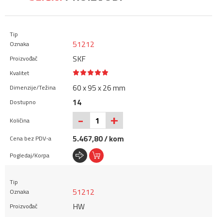
51212
SKF
60 x 95 x 26 mm
14
+
-
5.467,80 / kom
51212
HW