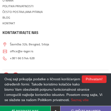
O NAMA
POLITIKA PRIVATNOSTI
ČESTO POSTAVLJANA PITANJA
BLOG
KONTAKT
KONTAKTIRAJTE NAS
Šavnička 32b, Beograd, Srbija
office@e-lager.rs
+381 66 5744 628
Ovaj sajt prikuplja podatke o ličnosti korišćenjem
Prihvatam!
određenih formi. Takođe koristimo kolačiće kako
bismo Vam obezbedili potpunu funkcionalnost stranice
© 2018 - 2026 |
E-LAGER
. Sva prava zadržana.
i omogućili najbolje korisničko iskustvo. Posetom ovog sajta, Vi
Izdrada Internet prodavnice
,
Izrada sajta
,
Izrada mobilnih aplikacija
i
SEO
optimizacija sajta
- *nbgteam.com
se slažete sa našom Politikom privatnosti.
Saznaj više
POZOVITE NAS
PIŠITE NA VIBER