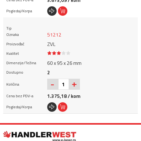
3.673,09 / kom
51212
ZVL
60 x 95 x 26 mm
2
+
-
1.375,18 / kom