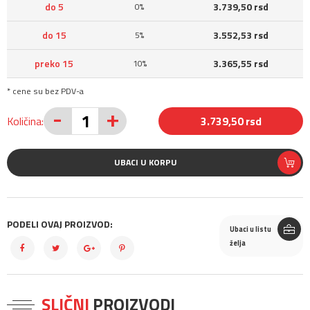
do 5
3.739,50 rsd
0%
do 15
3.552,53 rsd
5%
preko 15
3.365,55 rsd
10%
* cene su bez PDV-a
-
+
Količina:
3.739,50 rsd
UBACI U KORPU
PODELI OVAJ PROIZVOD:
Ubaci u listu
želja
SLIČNI
PROIZVODI