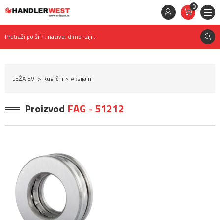
0
STAVKE
0,
00
RSD
Pretraži po šifri, nazivu, dimenziji..
LEŽAJEVI
Kuglični
Aksijalni
Proizvod
FAG - 51212