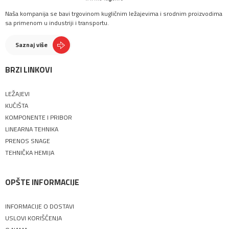
Naša kompanija se bavi trgovinom kugličnim ležajevima i srodnim proizvodima
sa primenom u industriji i transportu.
Saznaj više
BRZI LINKOVI
LEŽAJEVI
KUĆIŠTA
KOMPONENTE I PRIBOR
LINEARNA TEHNIKA
PRENOS SNAGE
TEHNIČKA HEMIJA
OPŠTE INFORMACIJE
INFORMACIJE O DOSTAVI
USLOVI KORIŠĆENJA