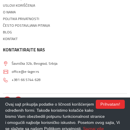
USLOVI KORIŠĆENJA
O NAMA
POLITIKA PRIVATNOSTI
ČESTO POSTAVLJANA PITANJA
BLOG
KONTAKT
KONTAKTIRAJTE NAS
Šavnička 32b, Beograd, Srbija
office@e-lager.rs
+381 66 5744 628
Ovaj sajt prikuplja podatke o ličnosti korišćenjem
Prihvatam!
određenih formi. Takođe koristimo kolačiće kako
bismo Vam obezbedili potpunu funkcionalnost stranice
© 2018 - 2026 |
E-LAGER
. Sva prava zadržana.
i omogućili najbolje korisničko iskustvo. Posetom ovog sajta, Vi
Izdrada Internet prodavnice
,
Izrada sajta
,
Izrada mobilnih aplikacija
i
SEO
optimizacija sajta
- *nbgteam.com
se slažete sa našom Politikom privatnosti.
Saznaj više