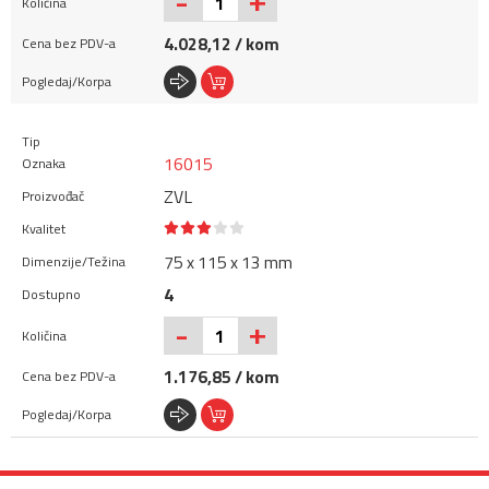
+
-
4.028,12 / kom
16015
ZVL
75 x 115 x 13 mm
4
+
-
1.176,85 / kom