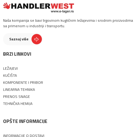
Naša kompanija se bavi trgovinom kugličnim ležajevima i srodnim proizvodima
sa primenom u industriji i transportu.
Saznaj više
BRZI LINKOVI
LEŽAJEVI
KUĆIŠTA
KOMPONENTE I PRIBOR
LINEARNA TEHNIKA
PRENOS SNAGE
TEHNIČKA HEMIJA
OPŠTE INFORMACIJE
INFORMACIJE O DOSTAVI