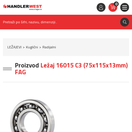
0
STAVKE
0,
00
RSD
Pretraži po šifri, nazivu, dimenziji..
LEŽAJEVI
Kuglični
Radijalni
Proizvod
Ležaj 16015 C3 (75x115x13mm)
FAG