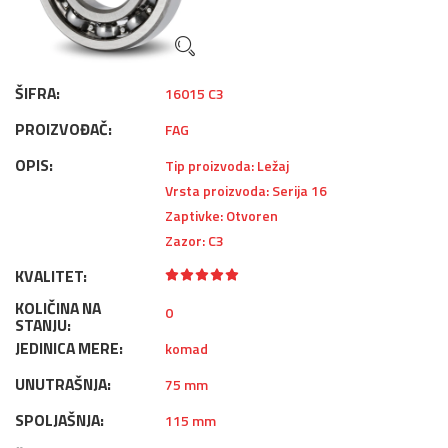
ŠIFRA:
16015 C3
PROIZVOĐAČ:
FAG
OPIS:
Tip proizvoda: Ležaj
Vrsta proizvoda: Serija 16
Zaptivke: Otvoren
Zazor: C3
KVALITET:
KOLIČINA NA
0
STANJU:
JEDINICA MERE:
komad
UNUTRAŠNJA:
75 mm
SPOLJAŠNJA:
115 mm