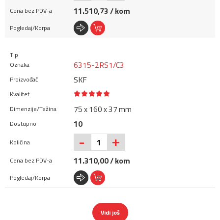
11.510,73 / kom
6315-2RS1/C3
SKF
75 x 160 x 37 mm
10
+
-
11.310,00 / kom
Vidi još