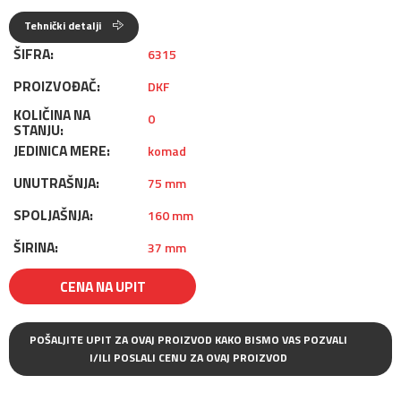
Tehnički detalji
ŠIFRA:
6315
PROIZVOĐAČ:
DKF
KOLIČINA NA
0
STANJU:
JEDINICA MERE:
komad
UNUTRAŠNJA:
75 mm
SPOLJAŠNJA:
160 mm
ŠIRINA:
37 mm
CENA NA UPIT
POŠALJITE UPIT ZA OVAJ PROIZVOD KAKO BISMO VAS POZVALI
I/ILI POSLALI CENU ZA OVAJ PROIZVOD