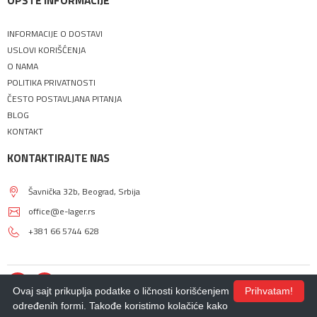
OPŠTE INFORMACIJE
INFORMACIJE O DOSTAVI
USLOVI KORIŠĆENJA
O NAMA
POLITIKA PRIVATNOSTI
ČESTO POSTAVLJANA PITANJA
BLOG
KONTAKT
KONTAKTIRAJTE NAS
Šavnička 32b, Beograd, Srbija
office@e-lager.rs
+381 66 5744 628
Ovaj sajt prikuplja podatke o ličnosti korišćenjem
Prihvatam!
određenih formi. Takođe koristimo kolačiće kako