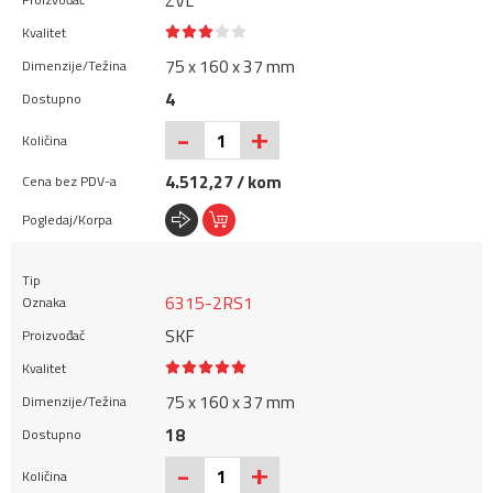
ZVL
75 x 160 x 37 mm
4
+
-
4.512,27 / kom
6315-2RS1
SKF
75 x 160 x 37 mm
18
+
-