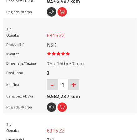
8.545,49 / kom
6315 ZZ
NSK
75 x 160 x 37 mm
3
+
-
9.582,23 / kom
6315 ZZ