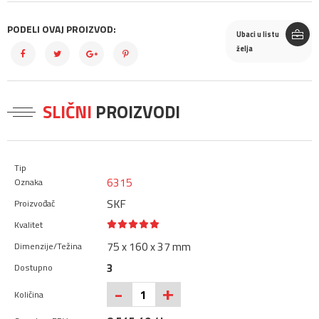
PODELI OVAJ PROIZVOD:
Ubaci u listu
želja
SLIČNI
PROIZVODI
6315
SKF
75 x 160 x 37 mm
3
+
-