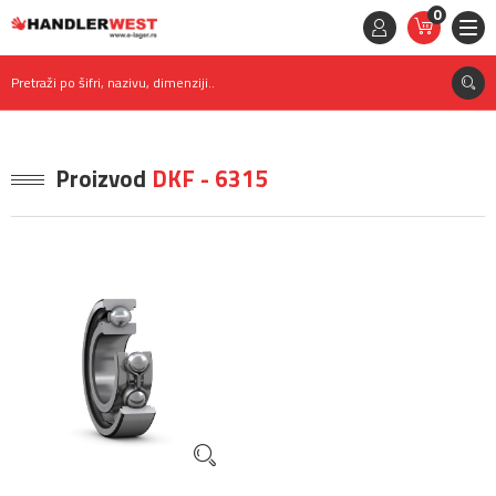
0
STAVKE
0,
00
RSD
Pretraži po šifri, nazivu, dimenziji..
Proizvod
DKF - 6315