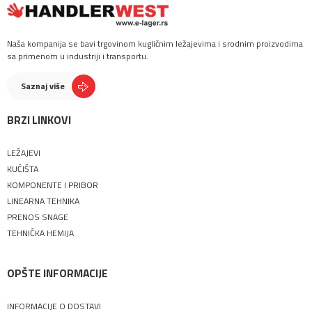
Naša kompanija se bavi trgovinom kugličnim ležajevima i srodnim proizvodima
sa primenom u industriji i transportu.
Saznaj više
BRZI LINKOVI
LEŽAJEVI
KUĆIŠTA
KOMPONENTE I PRIBOR
LINEARNA TEHNIKA
PRENOS SNAGE
TEHNIČKA HEMIJA
OPŠTE INFORMACIJE
INFORMACIJE O DOSTAVI