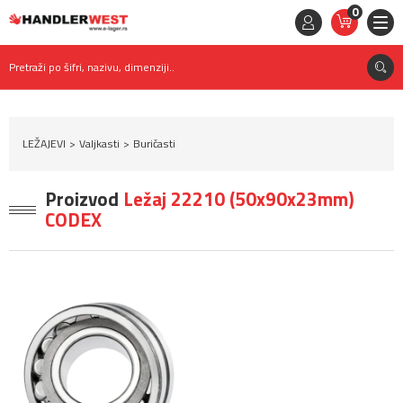
0
STAVKE
0,
00
RSD
Pretraži po šifri, nazivu, dimenziji..
LEŽAJEVI
Valjkasti
Buričasti
Proizvod
Ležaj 22210 (50x90x23mm)
CODEX