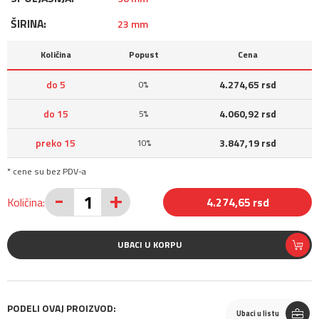
ŠIRINA:
23 mm
Količina
Popust
Cena
do 5
4.274,65 rsd
0%
do 15
4.060,92 rsd
5%
preko 15
3.847,19 rsd
10%
* cene su bez PDV-a
-
+
Količina:
4.274,65 rsd
UBACI U KORPU
PODELI OVAJ PROIZVOD:
Ubaci u listu