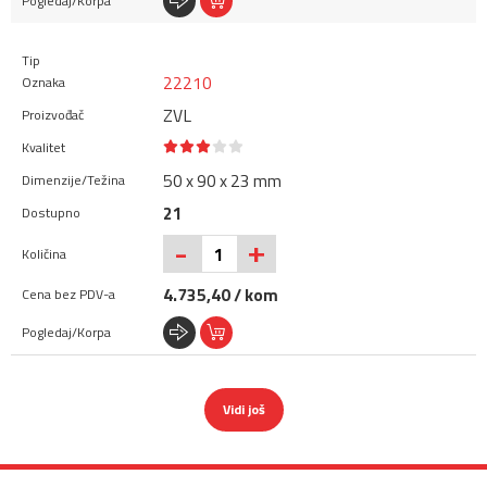
22210
ZVL
50 x 90 x 23 mm
21
+
-
4.735,40 / kom
Vidi još