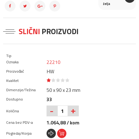
želja
SLIČNI
PROIZVODI
22210
HW
50 x 90 x 23 mm
33
+
-
1.064,88 / kom