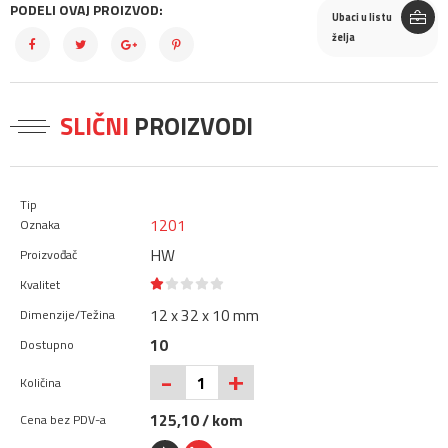
PODELI OVAJ PROIZVOD:
Ubaci u listu
želja
SLIČNI
PROIZVODI
1201
HW
12 x 32 x 10 mm
10
+
-
125,10 / kom