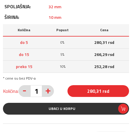
SPOLJAŠNJA:
32 mm
ŠIRINA:
10 mm
Količina
Popust
Cena
do 5
280,31 rsd
0%
do 15
266,29 rsd
5%
preko 15
252,28 rsd
10%
* cene su bez PDV-a
-
+
Količina:
280,31 rsd
UBACI U KORPU