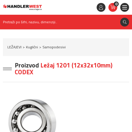
0
STAVKE
0,
00
RSD
Pretraži po šifri, nazivu, dimenziji..
LEŽAJEVI
Kuglični
Samopodesivi
Proizvod
Ležaj 1201 (12x32x10mm)
CODEX