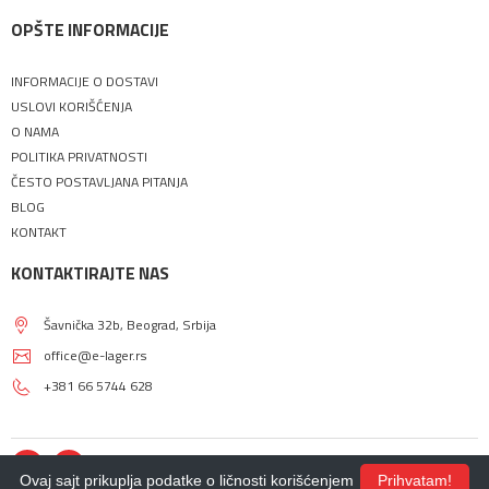
OPŠTE INFORMACIJE
INFORMACIJE O DOSTAVI
USLOVI KORIŠĆENJA
O NAMA
POLITIKA PRIVATNOSTI
ČESTO POSTAVLJANA PITANJA
BLOG
KONTAKT
KONTAKTIRAJTE NAS
Šavnička 32b, Beograd, Srbija
office@e-lager.rs
+381 66 5744 628
Ovaj sajt prikuplja podatke o ličnosti korišćenjem
Prihvatam!