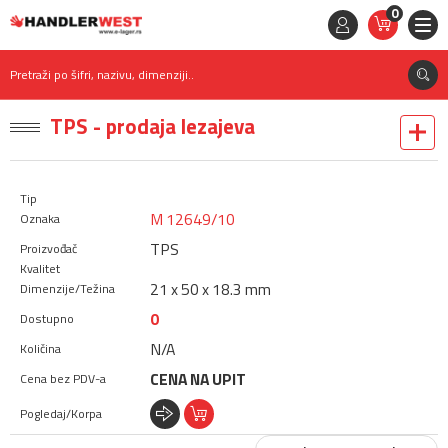
0
STAVKE
0,
00
RSD
Pretraži po šifri, nazivu, dimenziji..
TPS - prodaja lezajeva
M 12649/10
TPS
21 x 50 x 18.3 mm
0
N/A
CENA NA UPIT