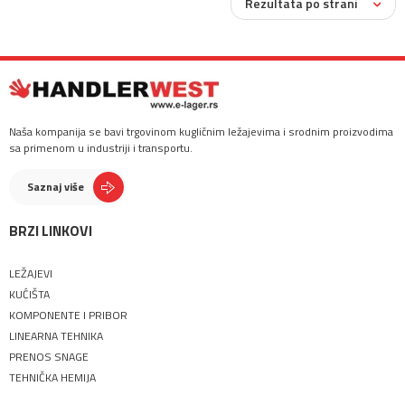
Rezultata po strani
Naša kompanija se bavi trgovinom kugličnim ležajevima i srodnim proizvodima
sa primenom u industriji i transportu.
Saznaj više
BRZI LINKOVI
LEŽAJEVI
KUĆIŠTA
KOMPONENTE I PRIBOR
LINEARNA TEHNIKA
PRENOS SNAGE
TEHNIČKA HEMIJA