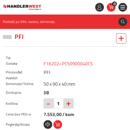
0
STAVKE
0,
00
RSD
Pretraži po šifri, nazivu, dimenziji..
PFI
F16202=PC50900040CS
PFI
50 x 90 x 40 mm
38
+
-
7.553,00 / kom