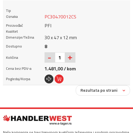
PC30470012CS
PFI
30 x 47 x 12 mm
8
+
-
1.481,00 / kom
Rezultata po strani
Naša kompanija se bavi trgovinom kugličnim ležajevima i srodnim proizvodima