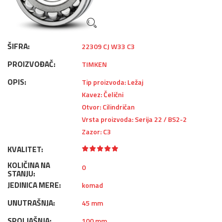
ŠIFRA:
22309 CJ W33 C3
PROIZVOĐAČ:
TIMKEN
OPIS:
Tip proizvoda: Ležaj
Kavez: Čelični
Otvor: Cilindričan
Vrsta proizvoda: Serija 22 / BS2-2
Zazor: C3
KVALITET:
KOLIČINA NA
0
STANJU:
JEDINICA MERE:
komad
UNUTRAŠNJA:
45 mm
SPOLJAŠNJA:
100 mm