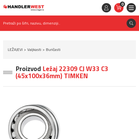
0
STAVKE
0,
00
RSD
Pretraži po šifri, nazivu, dimenziji..
LEŽAJEVI
Valjkasti
Buričasti
Proizvod
Ležaj 22309 CJ W33 C3
(45x100x36mm) TIMKEN