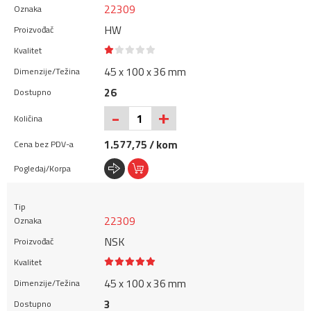
22309
HW
45 x 100 x 36 mm
26
+
-
1.577,75 / kom
22309
NSK
45 x 100 x 36 mm
3