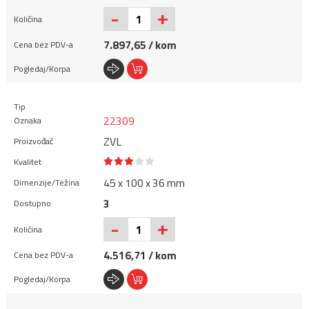
+
-
7.897,65 / kom
22309
ZVL
45 x 100 x 36 mm
3
+
-
4.516,71 / kom