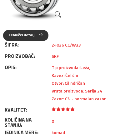
Tehnički detalji
ŠIFRA:
24036 CC/W33
PROIZVOĐAČ:
SKF
OPIS:
Tip proizvoda: Ležaj
Kavez: Čelični
Otvor: Cilindričan
Vrsta proizvoda: Serija 24
Zazor: CN - normalan zazor
KVALITET:
KOLIČINA NA
0
STANJU:
JEDINICA MERE:
komad