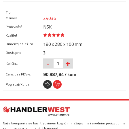
24036
NSK
180 x 280 x 100 mm
3
+
-
90.987,84 / kom
Naša kompanija se bavi trgovinom kugličnim ležajevima i srodnim proizvodima
sa primenom u industriji i transportu.