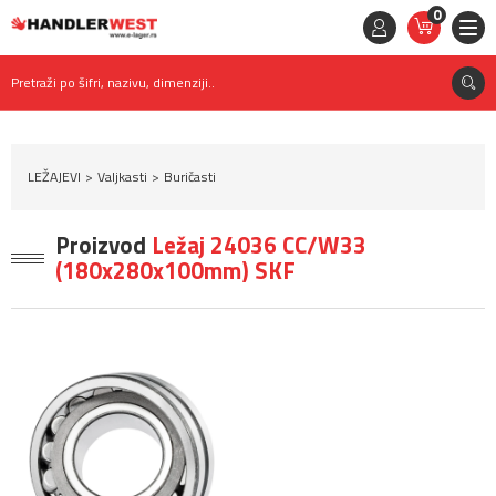
0
STAVKE
0,
00
RSD
Pretraži po šifri, nazivu, dimenziji..
LEŽAJEVI
Valjkasti
Buričasti
Proizvod
Ležaj 24036 CC/W33
(180x280x100mm) SKF