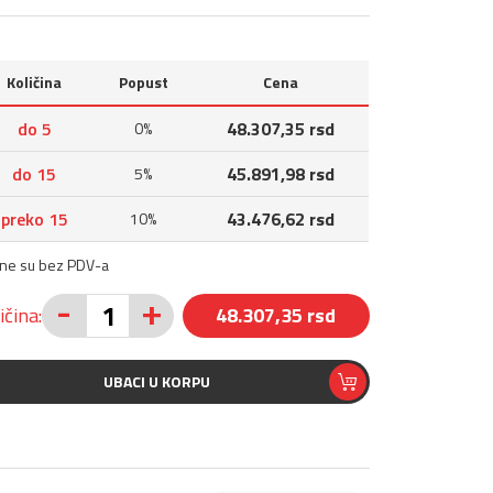
Količina
Popust
Cena
do 5
48.307,35 rsd
0%
do 15
45.891,98 rsd
5%
preko 15
43.476,62 rsd
10%
ene su bez PDV-a
-
+
ičina:
48.307,35 rsd
UBACI U KORPU