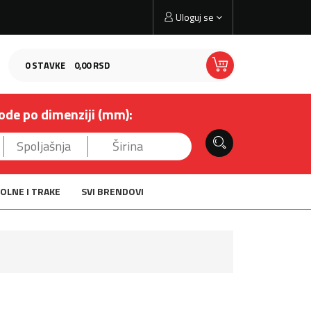
Uloguj se
0
STAVKE
0,
00
RSD
ode po dimenziji (mm):
OLNE I TRAKE
SVI BRENDOVI