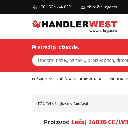
+381 66 5744 628
office@e-lager.rs
Pretraži proizvode:
LEŽAJEVI
KUĆIŠTA
KOMPONENTE I PRIBOR
LEŽAJEVI
Valjkasti
Buričasti
Proizvod
Ležaj 24026 CC/W