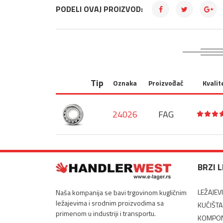
PODELI OVAJ PROIZVOD:
Tip
Oznaka
Proizvođač
Kvalit
24026
FAG
BRZI 
LEŽAJEVI
Naša kompanija se bavi trgovinom kugličnim
ležajevima i srodnim proizvodima sa
KUĆIŠTA
primenom u industriji i transportu.
KOMPON