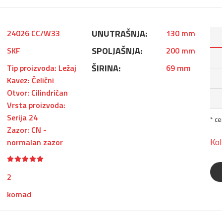
UNUTRAŠNJA:
24026 CC/W33
130 mm
SPOLJAŠNJA:
SKF
200 mm
ŠIRINA:
Tip proizvoda: Ležaj
69 mm
Kavez: Čelični
Otvor: Cilindričan
Vrsta proizvoda:
Serija 24
* c
Zazor: CN -
Kol
normalan zazor
2
komad