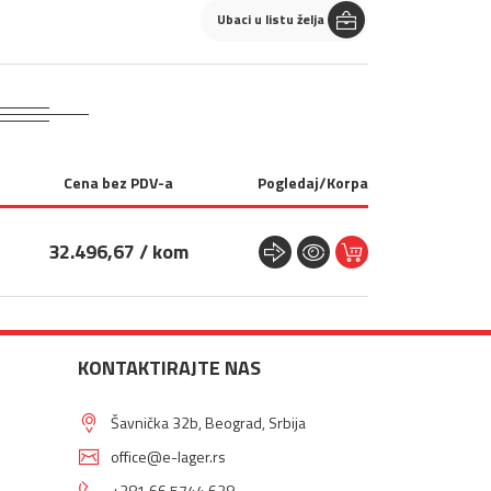
Ubaci u listu želja
Cena bez PDV-a
Pogledaj/Korpa
32.496,67 / kom
KONTAKTIRAJTE NAS
Šavnička 32b, Beograd, Srbija
office@e-lager.rs
+381 66 5744 628