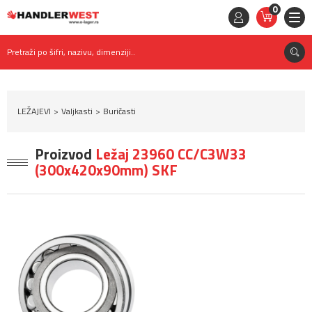
0
STAVKE
0,
00
RSD
Pretraži po šifri, nazivu, dimenziji..
LEŽAJEVI
Valjkasti
Buričasti
Proizvod
Ležaj 23960 CC/C3W33
(300x420x90mm) SKF