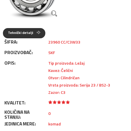
Tehnički detalji
ŠIFRA:
23960 CC/C3W33
PROIZVOĐAČ:
SKF
OPIS:
Tip proizvoda: Ležaj
Kavez: Čelični
Otvor: Cilindričan
Vrsta proizvoda: Serija 23 / BS2-3
Zazor: C3
KVALITET:
KOLIČINA NA
0
STANJU:
JEDINICA MERE:
komad