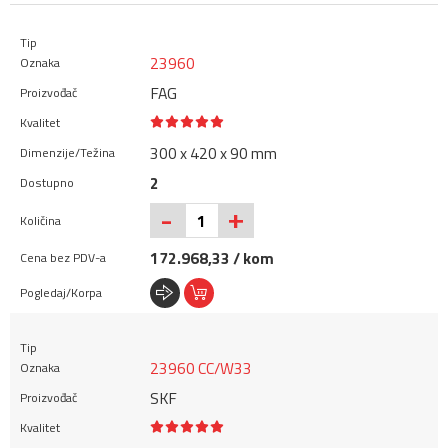
23960
FAG
300 x 420 x 90 mm
2
+
-
172.968,33 / kom
23960 CC/W33
SKF