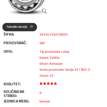
Tehnički detalji
ŠIFRA:
23244 CCK/C3W33
PROIZVOĐAČ:
SKF
OPIS:
Tip proizvoda: Ležaj
Kavez: Čelični
Otvor: Konusan
Vrsta proizvoda: Serija 23 / BS2-3
Zazor: C3
KVALITET:
KOLIČINA NA
0
STANJU:
JEDINICA MERE:
komad