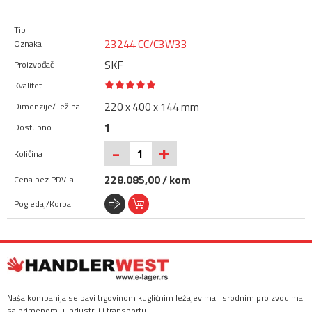
23244 CC/C3W33
SKF
220 x 400 x 144 mm
1
+
-
228.085,00 / kom
Naša kompanija se bavi trgovinom kugličnim ležajevima i srodnim proizvodima
sa primenom u industriji i transportu.