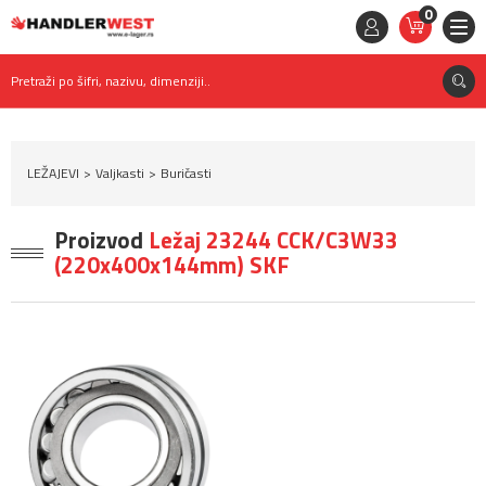
0
STAVKE
0,
00
RSD
Pretraži po šifri, nazivu, dimenziji..
LEŽAJEVI
Valjkasti
Buričasti
Proizvod
Ležaj 23244 CCK/C3W33
(220x400x144mm) SKF