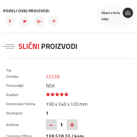
PODELI OVAJ PROIZVOD:
Ubaci u listu
želja
SLIČNI
PROIZVODI
23238
NSK
190 x 340 x 120 mm
1
+
-
138.528,23 / kom