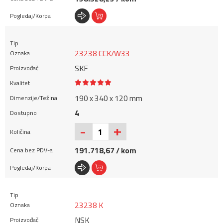
23238 CCK/W33
SKF
190 x 340 x 120 mm
4
+
-
191.718,67 / kom
23238 K
NSK