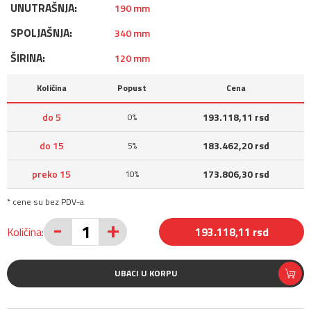
UNUTRAŠNJA:
190 mm
SPOLJAŠNJA:
340 mm
ŠIRINA:
120 mm
Količina
Popust
Cena
do 5
193.118,11 rsd
0%
do 15
183.462,20 rsd
5%
preko 15
173.806,30 rsd
10%
* cene su bez PDV-a
-
+
Količina:
193.118,11 rsd
UBACI U KORPU