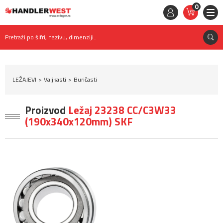
0
STAVKE
0,
00
RSD
Pretraži po šifri, nazivu, dimenziji..
LEŽAJEVI
Valjkasti
Buričasti
Proizvod
Ležaj 23238 CC/C3W33
(190x340x120mm) SKF