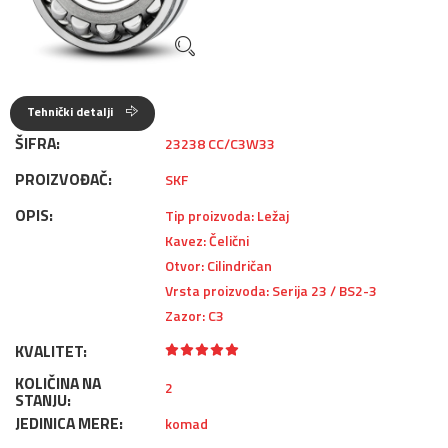
Tehnički detalji
ŠIFRA:
23238 CC/C3W33
PROIZVOĐAČ:
SKF
OPIS:
Tip proizvoda: Ležaj
Kavez: Čelični
Otvor: Cilindričan
Vrsta proizvoda: Serija 23 / BS2-3
Zazor: C3
KVALITET:
KOLIČINA NA
2
STANJU:
JEDINICA MERE:
komad