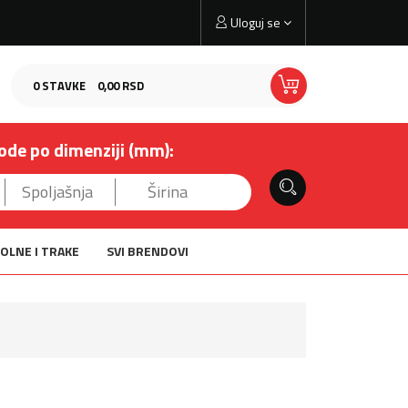
Uloguj se
0
STAVKE
0,
00
RSD
ode po dimenziji (mm):
OLNE I TRAKE
SVI BRENDOVI