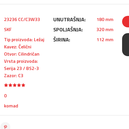
UNUTRAŠNJA:
23236 CC/C3W33
180 mm
SPOLJAŠNJA:
SKF
320 mm
ŠIRINA:
Tip proizvoda: Ležaj
112 mm
Kavez: Čelični
Otvor: Cilindričan
Vrsta proizvoda:
Serija 23 / BS2-3
Zazor: C3
0
komad