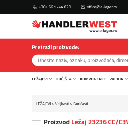
+381 66 5744 628
office@e-lager.rs
Pretraži proizvode:
LEŽAJEVI
KUĆIŠTA
KOMPONENTE I PRIBOR
LEŽAJEVI
Valjkasti
Buričasti
Proizvod
Ležaj 23236 CC/C