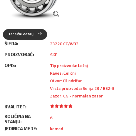
Tehnički detalji
ŠIFRA:
23220 CC/W33
PROIZVOĐAČ:
SKF
OPIS:
Tip proizvoda: Ležaj
Kavez: Čelični
Otvor: Cilindričan
Vrsta proizvoda: Serija 23 / BS2-3
Zazor: CN - normalan zazor
KVALITET:
KOLIČINA NA
6
STANJU:
JEDINICA MERE:
komad