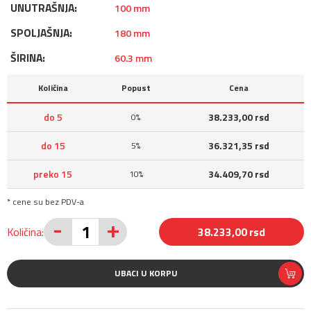
UNUTRAŠNJA:
100 mm
SPOLJAŠNJA:
180 mm
ŠIRINA:
60.3 mm
Količina
Popust
Cena
do 5
38.233,00 rsd
0%
do 15
36.321,35 rsd
5%
preko 15
34.409,70 rsd
10%
* cene su bez PDV-a
-
+
Količina:
38.233,00 rsd
UBACI U KORPU