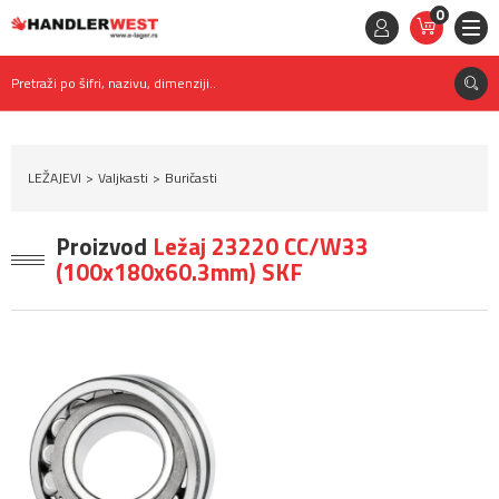
0
STAVKE
0,
00
RSD
Pretraži po šifri, nazivu, dimenziji..
LEŽAJEVI
Valjkasti
Buričasti
Proizvod
Ležaj 23220 CC/W33
(100x180x60.3mm) SKF