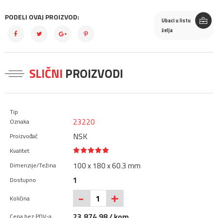
PODELI OVAJ PROIZVOD:
Ubaci u listu
želja
SLIČNI
PROIZVODI
23220
NSK
100 x 180 x 60.3 mm
1
+
-
23.874,98 / kom