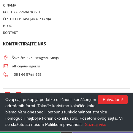
O NAMA
POLITIKA PRIVATNOSTI
ČESTO POSTAVLJANA PITANJA
BLOG
KONTAKT
KONTAKTIRAJTE NAS
Šavnička 32b, Beograd, Srbija
office@e-lager.rs
+381 66 5744 628
Ovaj sajt prikuplja podatke o ličnosti korišćenjem
Prihvatam!
određenih formi. Takođe koristimo kolačiće kako
bismo Vam obezbedili potpunu funkcionalnost stranice
© 2018 - 2026 |
E-LAGER
. Sva prava zadržana.
i omogućili najbolje korisničko iskustvo. Posetom ovog sajta, Vi
Izdrada Internet prodavnice
,
Izrada sajta
,
Izrada mobilnih aplikacija
i
SEO
optimizacija sajta
- *nbgteam.com
se slažete sa našom Politikom privatnosti.
Saznaj više