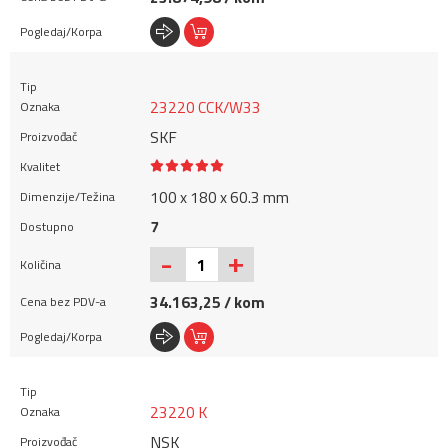
23220 CCK/W33
SKF
100 x 180 x 60.3 mm
7
+
-
34.163,25 / kom
23220 K
NSK