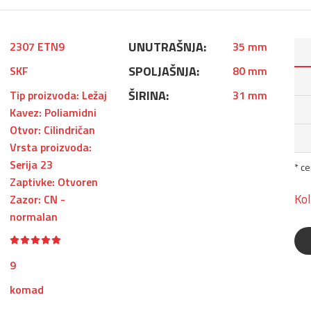
UNUTRAŠNJA:
2307 ETN9
35 mm
SPOLJAŠNJA:
SKF
80 mm
ŠIRINA:
Tip proizvoda: Ležaj
31 mm
Kavez: Poliamidni
Otvor: Cilindričan
Vrsta proizvoda:
Serija 23
* c
Zaptivke: Otvoren
Kol
Zazor: CN -
normalan
9
komad