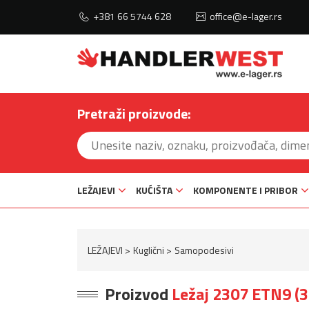
+381 66 5744 628
office@e-lager.rs
Pretraži proizvode:
LEŽAJEVI
KUĆIŠTA
KOMPONENTE I PRIBOR
LEŽAJEVI
Kuglični
Samopodesivi
Proizvod
Ležaj 2307 ETN9 