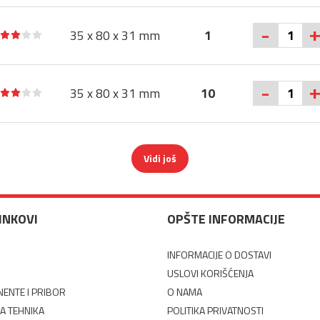
-
35 x 80 x 31 mm
1
-
35 x 80 x 31 mm
10
Vidi još
LINKOVI
OPŠTE INFORMACIJE
INFORMACIJE O DOSTAVI
USLOVI KORIŠĆENJA
ENTE I PRIBOR
O NAMA
A TEHNIKA
POLITIKA PRIVATNOSTI