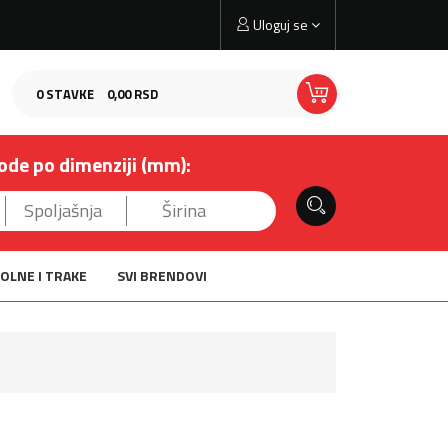
Uloguj se
0
STAVKE
0,
00
RSD
ode po dimenziji (mm):
OLNE I TRAKE
SVI BRENDOVI