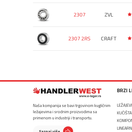
2307
ZVL
2307 2RS
CRAFT
BRZI 
LEŽAJEVI
Naša kompanija se bavi trgovinom kugličnim
ležajevima i srodnim proizvodima sa
KUĆIŠTA
primenom u industriji i transportu.
KOMPON
LINEARN
Saznaj više