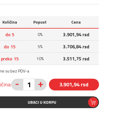
Količina
Popust
Cena
do 5
3.901,94 rsd
0%
do 15
3.706,84 rsd
5%
preko 15
3.511,75 rsd
10%
ene su bez PDV-a
-
+
ičina:
3.901,94 rsd
UBACI U KORPU