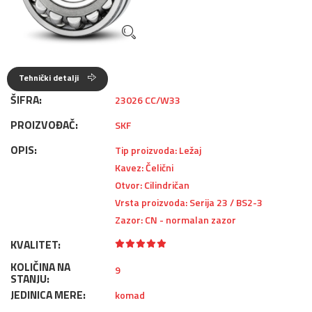
Tehnički detalji
ŠIFRA:
23026 CC/W33
PROIZVOĐAČ:
SKF
OPIS:
Tip proizvoda: Ležaj
Kavez: Čelični
Otvor: Cilindričan
Vrsta proizvoda: Serija 23 / BS2-3
Zazor: CN - normalan zazor
KVALITET:
KOLIČINA NA
9
STANJU:
JEDINICA MERE:
komad