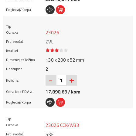
23026
ZVL
130 x 200 x 52 mm
2
+
-
17.890,69 / kom
23026 CCK/W33
SKF