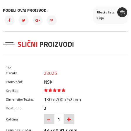
PODELI OVAJ PROIZVOD:
Ubaci u listu
želja
SLIČNI
PROIZVODI
23026
NSK
130 x 200 x 52 mm
2
+
-
33.340,91 / kom