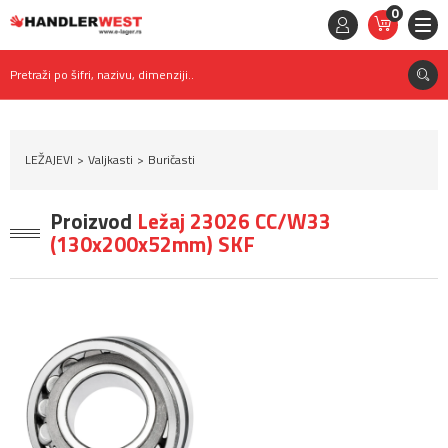
0
STAVKE
0,
00
RSD
Pretraži po šifri, nazivu, dimenziji..
LEŽAJEVI
Valjkasti
Buričasti
Proizvod
Ležaj 23026 CC/W33
(130x200x52mm) SKF