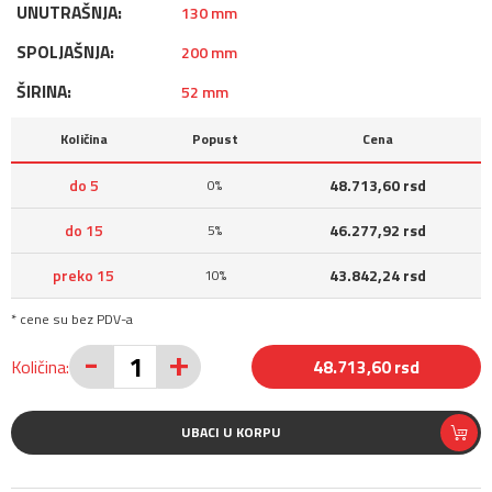
UNUTRAŠNJA:
130 mm
SPOLJAŠNJA:
200 mm
ŠIRINA:
52 mm
Količina
Popust
Cena
do 5
48.713,60 rsd
0%
do 15
46.277,92 rsd
5%
preko 15
43.842,24 rsd
10%
* cene su bez PDV-a
-
+
Količina:
48.713,60 rsd
UBACI U KORPU