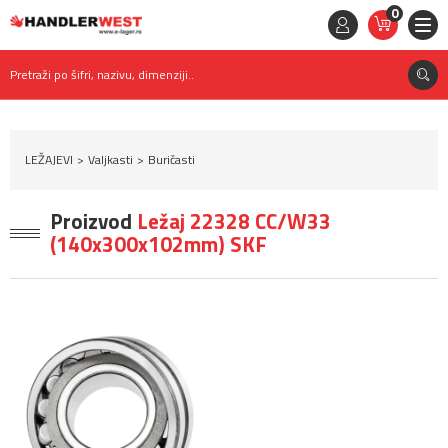
0
STAVKE
0,
00
RSD
Pretraži po šifri, nazivu, dimenziji..
LEŽAJEVI
Valjkasti
Buričasti
Proizvod
Ležaj 22328 CC/W33
(140x300x102mm) SKF