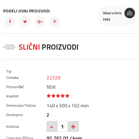
PODELI OVAJ PROIZVOD:
Ubaci u listu
želja
SLIČNI
PROIZVODI
22328
NSK
140 x 300 x 102 mm
2
+
-
92.762,01 / kom