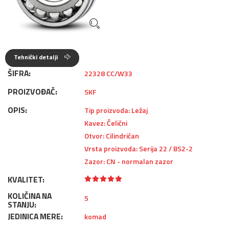
Tehnički detalji
ŠIFRA:
22328 CC/W33
PROIZVOĐAČ:
SKF
OPIS:
Tip proizvoda: Ležaj
Kavez: Čelični
Otvor: Cilindričan
Vrsta proizvoda: Serija 22 / BS2-2
Zazor: CN - normalan zazor
KVALITET:
KOLIČINA NA
5
STANJU:
JEDINICA MERE:
komad