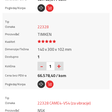
22328
TIMKEN
140 x 300 x 102 mm
1
+
-
66.578,40 / kom
22328 CAME4-VS4 (za vibracije)
NSK