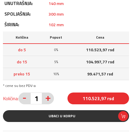
UNUTRAŠNJA:
140 mm
SPOLJAŠNJA:
300 mm
ŠIRINA:
102 mm
Količina
Popust
Cena
do 5
110.523,97 rsd
0%
do 15
104.997,77 rsd
5%
preko 15
99.471,57 rsd
10%
* cene su bez PDV-a
-
+
Količina:
110.523,97 rsd
UBACI U KORPU