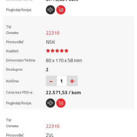
22316
NSK
80 x 170 x 58 mm
2
+
-
22.571,53 / kom
22316
ZVL