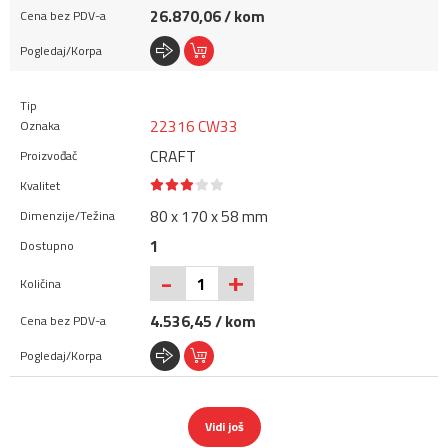
26.870,06 / kom
22316 CW33
CRAFT
80 x 170 x 58 mm
1
+
-
4.536,45 / kom
Vidi još