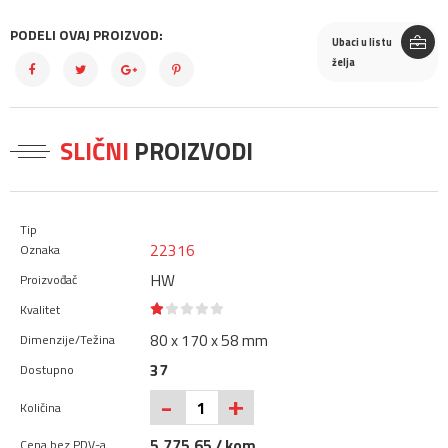
PODELI OVAJ PROIZVOD:
Ubaci u listu
želja
SLIČNI
PROIZVODI
22316
HW
80 x 170 x 58 mm
37
+
-
5.775,65 / kom