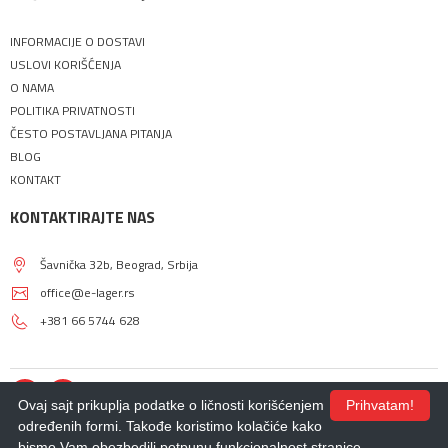
INFORMACIJE O DOSTAVI
USLOVI KORIŠĆENJA
O NAMA
POLITIKA PRIVATNOSTI
ČESTO POSTAVLJANA PITANJA
BLOG
KONTAKT
KONTAKTIRAJTE NAS
Šavnička 32b, Beograd, Srbija
office@e-lager.rs
+381 66 5744 628
Ovaj sajt prikuplja podatke o ličnosti korišćenjem
Prihvatam!
određenih formi. Takođe koristimo kolačiće kako
bismo Vam obezbedili potpunu funkcionalnost stranice