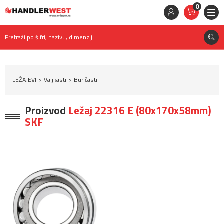
0
STAVKE
0,
00
RSD
Pretraži po šifri, nazivu, dimenziji..
LEŽAJEVI
Valjkasti
Buričasti
Proizvod
Ležaj 22316 E (80x170x58mm)
SKF