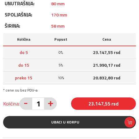
UNUTRAŠNJA:
80 mm
SPOLJAŠNJA:
170 mm
ŠIRINA:
58 mm
Količina
Popust
Cena
do 5
23.147,55 rsd
0%
do 15
21.990,17 rsd
5%
preko 15
20.832,80 rsd
10%
* cene su bez PDV-a
-
+
Količina:
23.147,55 rsd
UBACI U KORPU