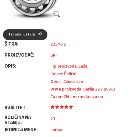
Tehnički detalji
ŠIFRA:
22316 E
PROIZVOĐAČ:
SKF
OPIS:
Tip proizvoda: Ležaj
Kavez: Čelični
Otvor: Cilindričan
Vrsta proizvoda: Serija 22 / BS2-2
Zazor: CN - normalan zazor
KVALITET:
KOLIČINA NA
23
STANJU:
JEDINICA MERE:
komad