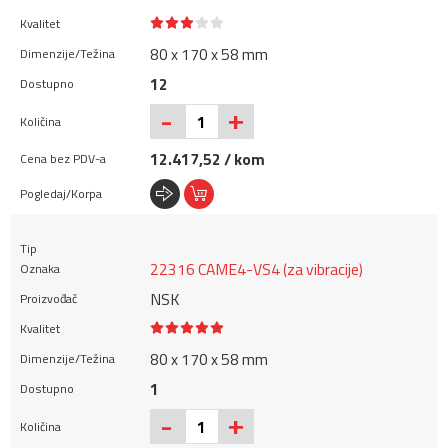
80 x 170 x 58 mm
12
+
-
12.417,52 / kom
22316 CAME4-VS4 (za vibracije)
NSK
80 x 170 x 58 mm
1
+
-