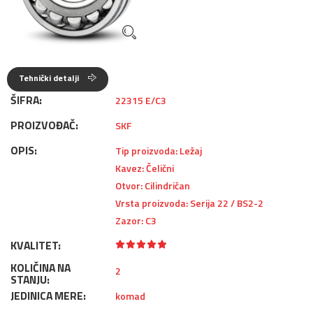
Tehnički detalji
ŠIFRA:
22315 E/C3
PROIZVOĐAČ:
SKF
OPIS:
Tip proizvoda: Ležaj
Kavez: Čelični
Otvor: Cilindričan
Vrsta proizvoda: Serija 22 / BS2-2
Zazor: C3
KVALITET:
KOLIČINA NA
2
STANJU:
JEDINICA MERE:
komad