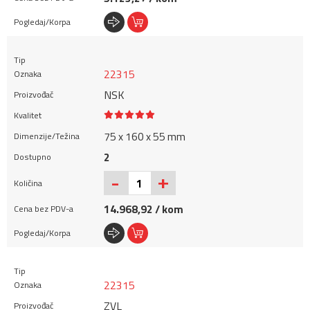
22315
NSK
75 x 160 x 55 mm
2
+
-
14.968,92 / kom
22315
ZVL