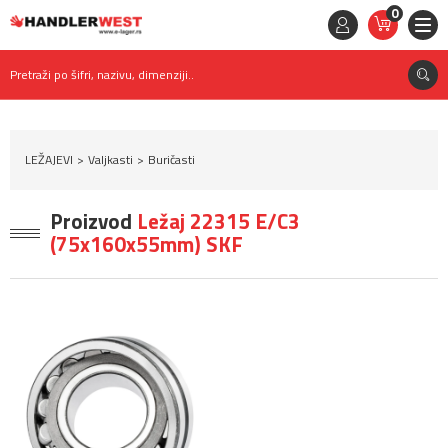
0
STAVKE
0,
00
RSD
Pretraži po šifri, nazivu, dimenziji..
LEŽAJEVI
Valjkasti
Buričasti
Proizvod
Ležaj 22315 E/C3
(75x160x55mm) SKF