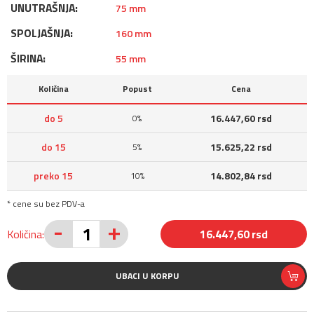
UNUTRAŠNJA:
75 mm
SPOLJAŠNJA:
160 mm
ŠIRINA:
55 mm
Količina
Popust
Cena
do 5
16.447,60 rsd
0%
do 15
15.625,22 rsd
5%
preko 15
14.802,84 rsd
10%
* cene su bez PDV-a
-
+
Količina:
16.447,60 rsd
UBACI U KORPU