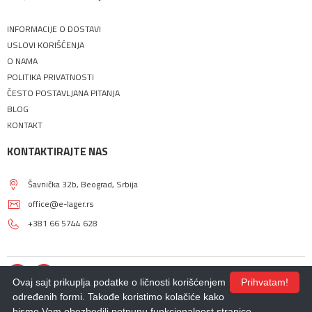
INFORMACIJE O DOSTAVI
USLOVI KORIŠĆENJA
O NAMA
POLITIKA PRIVATNOSTI
ČESTO POSTAVLJANA PITANJA
BLOG
KONTAKT
KONTAKTIRAJTE NAS
Šavnička 32b, Beograd, Srbija
office@e-lager.rs
+381 66 5744 628
Ovaj sajt prikuplja podatke o ličnosti korišćenjem
Prihvatam!
određenih formi. Takođe koristimo kolačiće kako
bismo Vam obezbedili potpunu funkcionalnost stranice