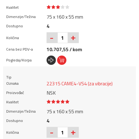
75 x 160 x 55 mm
4
+
-
10.707,55 / kom
22315 CAME4-VS4 (za vibracije)
NSK
75 x 160 x 55 mm
4
+
-