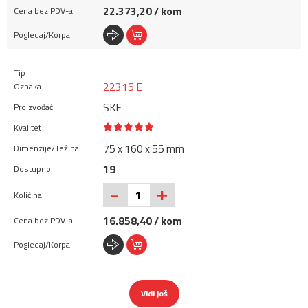
22.373,20 / kom
22315 E
SKF
75 x 160 x 55 mm
19
+
-
16.858,40 / kom
Vidi još