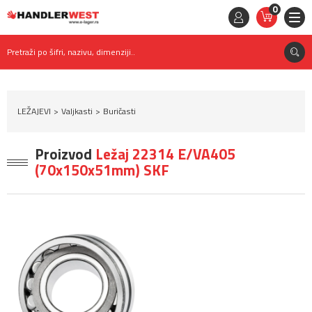
0
STAVKE
0,
00
RSD
Pretraži po šifri, nazivu, dimenziji..
LEŽAJEVI
Valjkasti
Buričasti
Proizvod
Ležaj 22314 E/VA405
(70x150x51mm) SKF