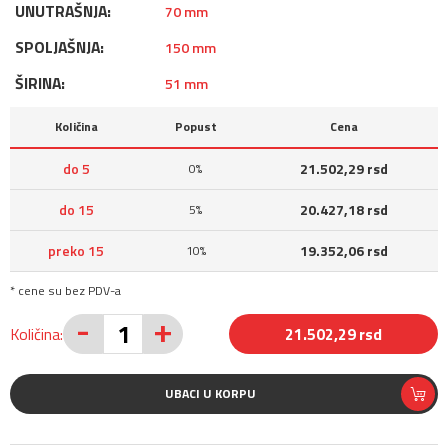
UNUTRAŠNJA:
70 mm
SPOLJAŠNJA:
150 mm
ŠIRINA:
51 mm
Količina
Popust
Cena
do 5
21.502,29 rsd
0%
do 15
20.427,18 rsd
5%
preko 15
19.352,06 rsd
10%
* cene su bez PDV-a
-
+
Količina:
21.502,29 rsd
UBACI U KORPU