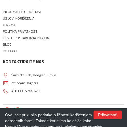
INFORMACIJE O DOSTAVI
USLOVI KORIŠĆENJA
O NAMA
POLITIKA PRIVATNOSTI
ČESTO POSTAVLJANA PITANJA
BLOG
KONTAKT
KONTAKTIRAJTE NAS
Šavnička 32b, Beograd, Srbija
office@e-lager.rs
+381 66 5744 628
Ovaj sajt prikuplja podatke o ličnosti korišćenjem
Prihvatam!
određenih formi. Takođe koristimo kolačiće kako
bismo Vam obezbedili potpunu funkcionalnost stranice