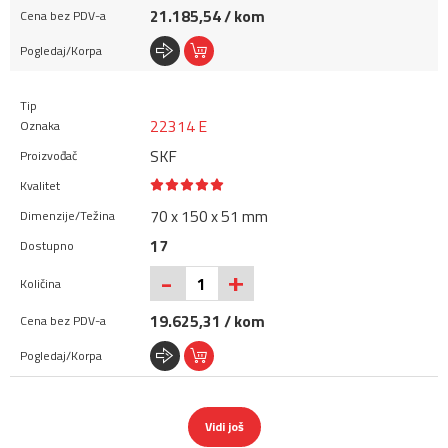
21.185,54 / kom
22314 E
SKF
70 x 150 x 51 mm
17
+
-
19.625,31 / kom
Vidi još