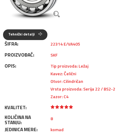
Tehnički detalji
ŠIFRA:
22314 E/VA405
PROIZVOĐAČ:
SKF
OPIS:
Tip proizvoda: Ležaj
Kavez: Čelični
Otvor: Cilindričan
Vrsta proizvoda: Serija 22 / BS2-2
Zazor: C4
KVALITET:
KOLIČINA NA
8
STANJU:
JEDINICA MERE:
komad