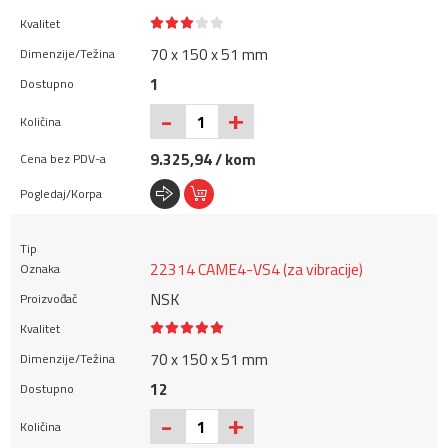
70 x 150 x 51 mm
1
+
-
9.325,94 / kom
22314 CAME4-VS4 (za vibracije)
NSK
70 x 150 x 51 mm
12
+
-