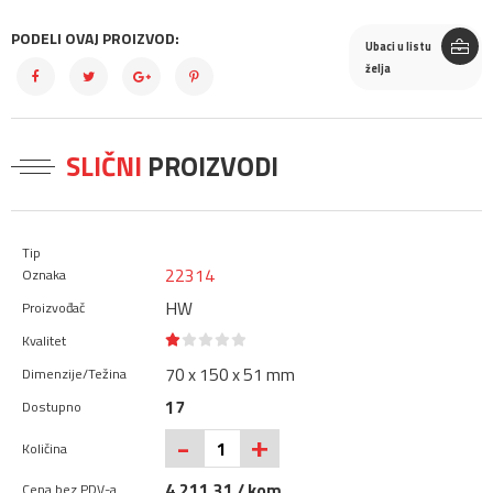
PODELI OVAJ PROIZVOD:
Ubaci u listu
želja
SLIČNI
PROIZVODI
22314
HW
70 x 150 x 51 mm
17
+
-
4.211,31 / kom