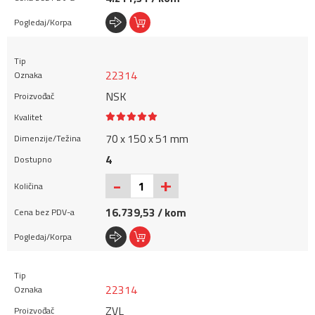
22314
NSK
70 x 150 x 51 mm
4
+
-
16.739,53 / kom
22314
ZVL