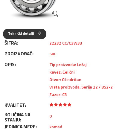
Tehnički detalji
ŠIFRA:
22232 CC/C3W33
PROIZVOĐAČ:
SKF
OPIS:
Tip proizvoda: Ležaj
Kavez: Čelični
Otvor: Cilindričan
Vrsta proizvoda: Serija 22 / BS2-2
Zazor: C3
KVALITET:
KOLIČINA NA
0
STANJU:
JEDINICA MERE:
komad