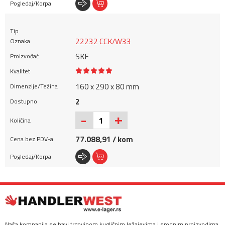
22232 CCK/W33
SKF
160 x 290 x 80 mm
2
+
-
77.088,91 / kom
Naša kompanija se bavi trgovinom kugličnim ležajevima i srodnim proizvodima