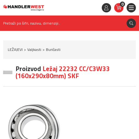
0
STAVKE
0,
00
RSD
Pretraži po šifri, nazivu, dimenziji..
LEŽAJEVI
Valjkasti
Buričasti
Proizvod
Ležaj 22232 CC/C3W33
(160x290x80mm) SKF