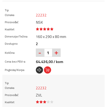
22232
NSK
160 x 290 x 80 mm
2
+
-
64.436,00 / kom
22232
ZVL