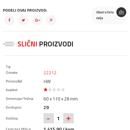
PODELI OVAJ PROIZVOD:
Ubaci u listu
želja
SLIČNI
PROIZVODI
22212
HW
60 x 110 x 28 mm
29
+
-
1.415,90 / kom