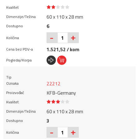
60 x 110 x 28 mm
6
+
-
1.521,52 / kom
22212
KFB-Germany
60 x 110 x 28 mm
3
+
-