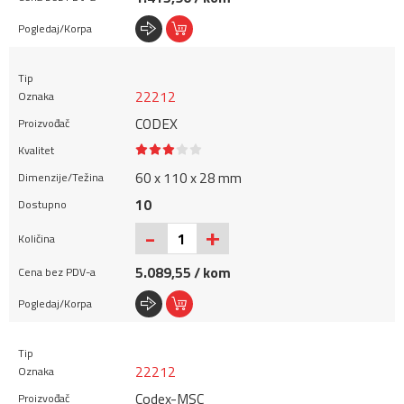
22212
CODEX
60 x 110 x 28 mm
10
+
-
5.089,55 / kom
22212
Codex-MSC