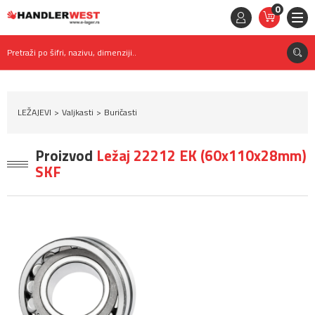
0
STAVKE
0,
00
RSD
Pretraži po šifri, nazivu, dimenziji..
LEŽAJEVI
Valjkasti
Buričasti
Proizvod
Ležaj 22212 EK (60x110x28mm)
SKF