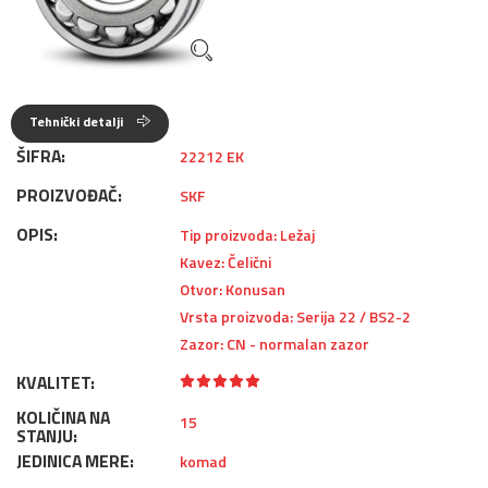
Tehnički detalji
ŠIFRA:
22212 EK
PROIZVOĐAČ:
SKF
OPIS:
Tip proizvoda: Ležaj
Kavez: Čelični
Otvor: Konusan
Vrsta proizvoda: Serija 22 / BS2-2
Zazor: CN - normalan zazor
KVALITET:
KOLIČINA NA
15
STANJU:
JEDINICA MERE:
komad