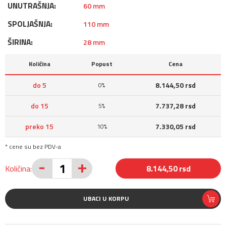
UNUTRAŠNJA:
60 mm
SPOLJAŠNJA:
110 mm
ŠIRINA:
28 mm
Količina
Popust
Cena
do 5
8.144,50 rsd
0%
do 15
7.737,28 rsd
5%
preko 15
7.330,05 rsd
10%
* cene su bez PDV-a
-
+
Količina:
8.144,50 rsd
UBACI U KORPU