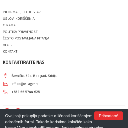
INFORMACIJE O DOSTAVI
USLOVI KORIŠĆENJA
O NAMA
POLITIKA PRIVATNOSTI
ČESTO POSTAVLJANA PITANJA
BLOG
KONTAKT
KONTAKTIRAJTE NAS
Šavnička 32b, Beograd, Srbija
office@e-lager.rs
+381 66 5744 628
Ovaj sajt prikuplja podatke o ličnosti korišćenjem
Prihvatam!
određenih formi. Takođe koristimo kolačiće kako
bismo Vam obezbedili potpunu funkcionalnost stranice