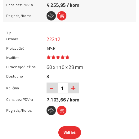
4.255,95 / kom
22212
NSK
60 x 110 x 28 mm
3
+
-
7.103,66 / kom
Vidi još