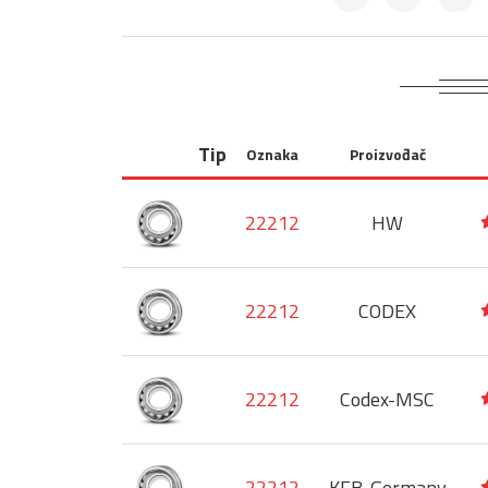
Tip
Oznaka
Proizvođač
22212
HW
22212
CODEX
22212
Codex-MSC
22212
KFB-Germany