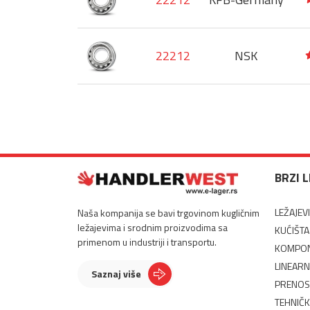
22212
NSK
BRZI 
LEŽAJEVI
Naša kompanija se bavi trgovinom kugličnim
ležajevima i srodnim proizvodima sa
KUĆIŠTA
primenom u industriji i transportu.
KOMPON
LINEARN
Saznaj više
PRENOS
TEHNIČK