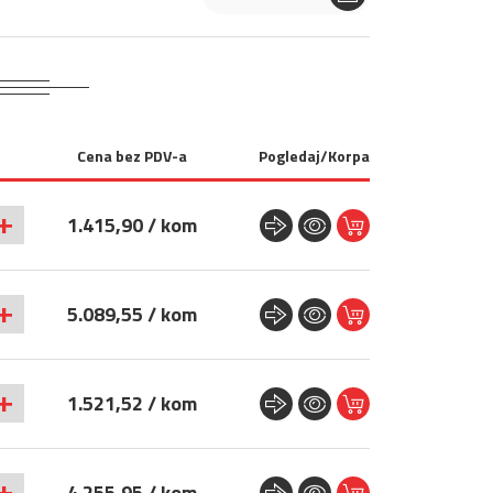
Cena bez PDV-a
Pogledaj/Korpa
+
1.415,90 / kom
+
5.089,55 / kom
+
1.521,52 / kom
+
4.255,95 / kom