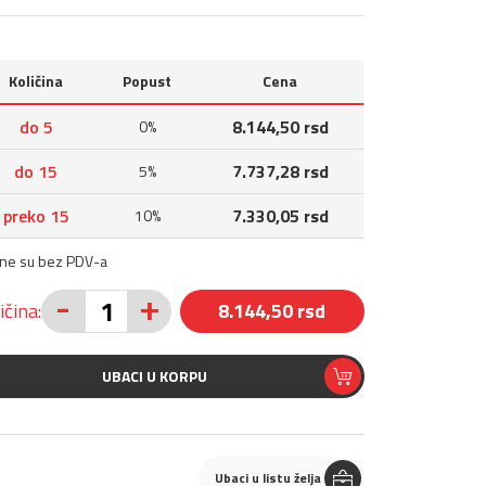
Količina
Popust
Cena
do 5
8.144,50 rsd
0%
do 15
7.737,28 rsd
5%
preko 15
7.330,05 rsd
10%
ene su bez PDV-a
-
+
ičina:
8.144,50 rsd
UBACI U KORPU
Ubaci u listu želja