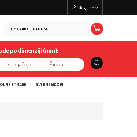
Uloguj se
0
STAVKE
0,
00
RSD
ode po dimenziji (mm):
OLNE I TRAKE
SVI BRENDOVI