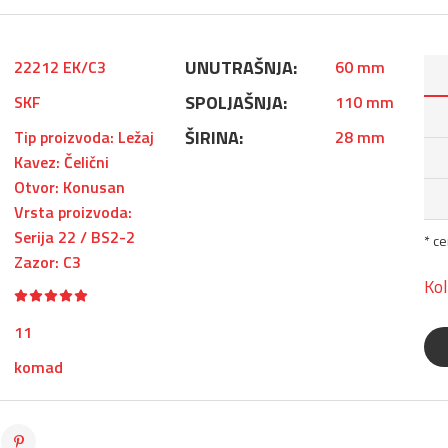
UNUTRAŠNJA:
22212 EK/C3
60 mm
SPOLJAŠNJA:
SKF
110 mm
ŠIRINA:
Tip proizvoda: Ležaj
28 mm
Kavez: Čelični
Otvor: Konusan
Vrsta proizvoda:
Serija 22 / BS2-2
* c
Zazor: C3
Kol
11
komad