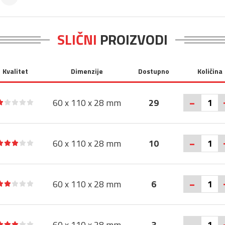
SLIČNI
PROIZVODI
Kvalitet
Dimenzije
Dostupno
Količina
-
60 x 110 x 28 mm
29
-
60 x 110 x 28 mm
10
-
60 x 110 x 28 mm
6
-
60 x 110 x 28 mm
3