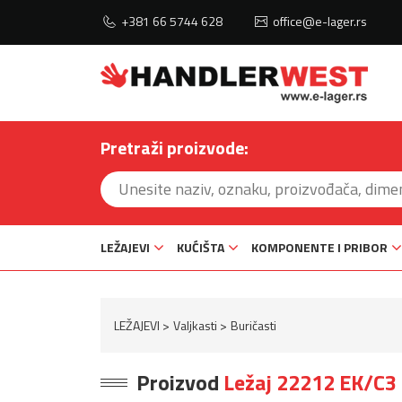
+381 66 5744 628
office@e-lager.rs
Pretraži proizvode:
LEŽAJEVI
KUĆIŠTA
KOMPONENTE I PRIBOR
LEŽAJEVI
Valjkasti
Buričasti
Proizvod
Ležaj 22212 EK/C