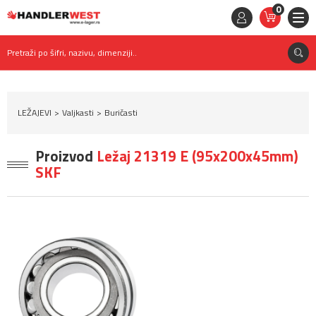
0
STAVKE
0,
00
RSD
Pretraži po šifri, nazivu, dimenziji..
LEŽAJEVI
Valjkasti
Buričasti
Proizvod
Ležaj 21319 E (95x200x45mm)
SKF