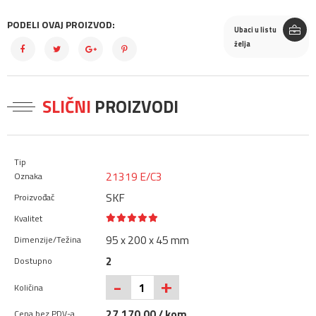
PODELI OVAJ PROIZVOD:
Ubaci u listu
želja
SLIČNI
PROIZVODI
21319 E/C3
SKF
95 x 200 x 45 mm
2
+
-
27.170,00 / kom