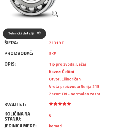
Tehnički detalji
ŠIFRA:
21319 E
PROIZVOĐAČ:
SKF
OPIS:
Tip proizvoda: Ležaj
Kavez: Čelični
Otvor: Cilindričan
Vrsta proizvoda: Serija 213
Zazor: CN - normalan zazor
KVALITET:
KOLIČINA NA
6
STANJU:
JEDINICA MERE:
komad