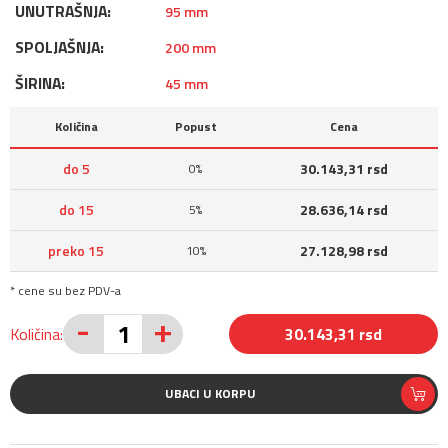
UNUTRAŠNJA:
95 mm
SPOLJAŠNJA:
200 mm
ŠIRINA:
45 mm
Količina
Popust
Cena
do 5
30.143,31 rsd
0%
do 15
28.636,14 rsd
5%
preko 15
27.128,98 rsd
10%
* cene su bez PDV-a
-
+
Količina:
30.143,31 rsd
UBACI U KORPU