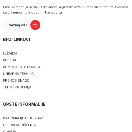
Naša kompanija se bavi trgovinom kugličnim ležajevima i srodnim proizvodima
sa primenom u industriji i transportu.
Saznaj više
BRZI LINKOVI
LEŽAJEVI
KUĆIŠTA
KOMPONENTE I PRIBOR
LINEARNA TEHNIKA
PRENOS SNAGE
TEHNIČKA HEMIJA
OPŠTE INFORMACIJE
INFORMACIJE O DOSTAVI
USLOVI KORIŠĆENJA
O NAMA