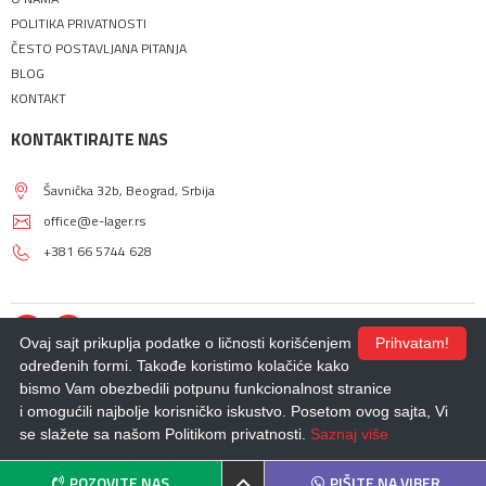
POLITIKA PRIVATNOSTI
ČESTO POSTAVLJANA PITANJA
BLOG
KONTAKT
KONTAKTIRAJTE NAS
Šavnička 32b, Beograd, Srbija
office@e-lager.rs
+381 66 5744 628
Ovaj sajt prikuplja podatke o ličnosti korišćenjem
Prihvatam!
određenih formi. Takođe koristimo kolačiće kako
bismo Vam obezbedili potpunu funkcionalnost stranice
© 2018 - 2026 |
E-LAGER
. Sva prava zadržana.
i omogućili najbolje korisničko iskustvo. Posetom ovog sajta, Vi
Izdrada Internet prodavnice
,
Izrada sajta
,
Izrada mobilnih aplikacija
i
SEO
optimizacija sajta
- *nbgteam.com
se slažete sa našom Politikom privatnosti.
Saznaj više
POZOVITE NAS
PIŠITE NA VIBER