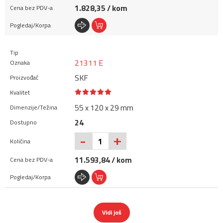
1.828,35 / kom
21311 E
SKF
55 x 120 x 29 mm
24
+
-
11.593,84 / kom
Vidi još