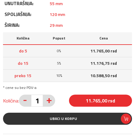
UNUTRAŠNJA:
55 mm
SPOLJAŠNJA:
120 mm
ŠIRINA:
29 mm
Količina
Popust
Cena
do 5
11.765,00 rsd
0%
do 15
11.176,75 rsd
5%
preko 15
10.588,50 rsd
10%
* cene su bez PDV-a
-
+
Količina:
11.765,00 rsd
UBACI U KORPU