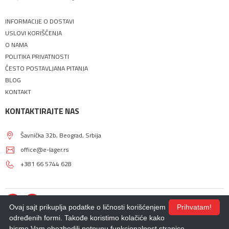
INFORMACIJE O DOSTAVI
USLOVI KORIŠĆENJA
O NAMA
POLITIKA PRIVATNOSTI
ČESTO POSTAVLJANA PITANJA
BLOG
KONTAKT
KONTAKTIRAJTE NAS
Šavnička 32b, Beograd, Srbija
office@e-lager.rs
+381 66 5744 628
Ovaj sajt prikuplja podatke o ličnosti korišćenjem
Prihvatam!
određenih formi. Takođe koristimo kolačiće kako
bismo Vam obezbedili potpunu funkcionalnost stranice