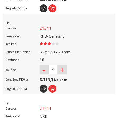
21311
KFB-Germany
55 x 120 x 29 mm
10
+
-
6.113,34 / kom
21311
NSK