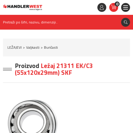
0
STAVKE
0,
00
RSD
Pretraži po šifri, nazivu, dimenziji..
LEŽAJEVI
Valjkasti
Buričasti
Proizvod
Ležaj 21311 EK/C3
(55x120x29mm) SKF