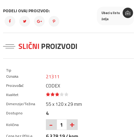
PODELI OVAJ PROIZVOD:
Ubaci u listu
želja
SLIČNI
PROIZVODI
21311
CODEX
55 x 120 x 29 mm
4
+
-
6.378,19 / kom