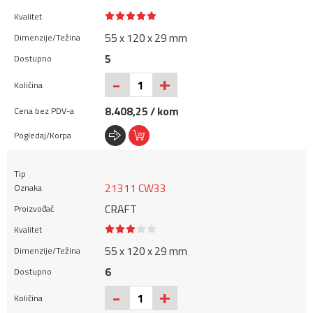
55 x 120 x 29 mm
5
+
-
8.408,25 / kom
21311 CW33
CRAFT
55 x 120 x 29 mm
6
+
-