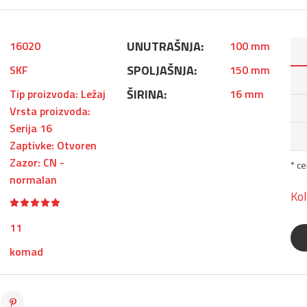
UNUTRAŠNJA:
16020
100 mm
SPOLJAŠNJA:
SKF
150 mm
ŠIRINA:
Tip proizvoda: Ležaj
16 mm
Vrsta proizvoda:
Serija 16
Zaptivke: Otvoren
Zazor: CN -
* c
normalan
Kol
11
komad