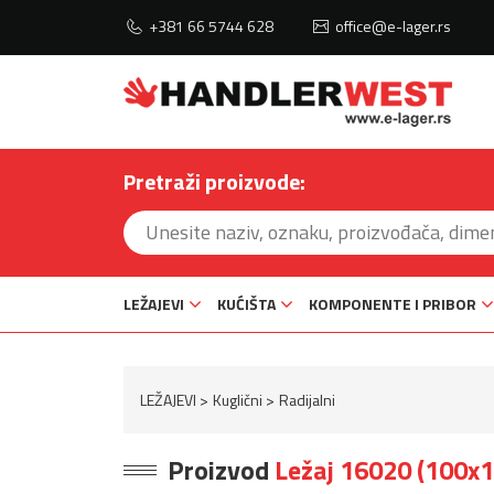
+381 66 5744 628
office@e-lager.rs
Pretraži proizvode:
LEŽAJEVI
KUĆIŠTA
KOMPONENTE I PRIBOR
LEŽAJEVI
Kuglični
Radijalni
Proizvod
Ležaj 16020 (100