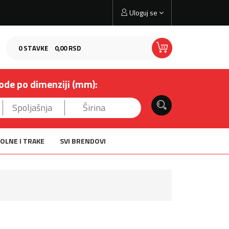
Uloguj se
0
STAVKE
0,
00
RSD
ode po dimenziji (mm):
OLNE I TRAKE
SVI BRENDOVI