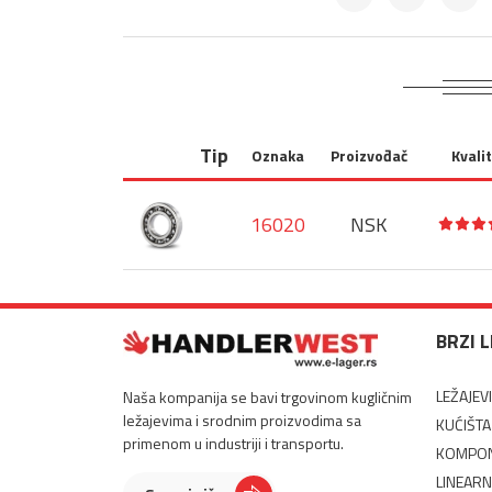
Tip
Oznaka
Proizvođač
Kvali
16020
NSK
BRZI 
LEŽAJEVI
Naša kompanija se bavi trgovinom kugličnim
ležajevima i srodnim proizvodima sa
KUĆIŠTA
primenom u industriji i transportu.
KOMPON
LINEARN