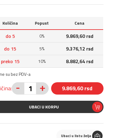
Količina
Popust
Cena
do 5
9.869,60 rsd
0%
do 15
9.376,12 rsd
5%
preko 15
8.882,64 rsd
10%
ene su bez PDV-a
-
+
ičina:
9.869,60 rsd
UBACI U KORPU
Ubaci u listu želja