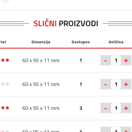
SLIČNI
PROIZVODI
itet
Dimenzije
Dostupno
Količina
+
-
60 x 95 x 11 mm
1
+
-
60 x 95 x 11 mm
1
+
-
60 x 95 x 11 mm
3
+
-
60 x 95 x 11 mm
1