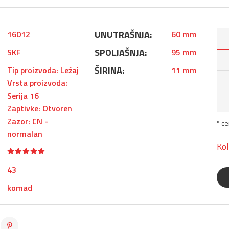
UNUTRAŠNJA:
16012
60 mm
SPOLJAŠNJA:
SKF
95 mm
ŠIRINA:
Tip proizvoda: Ležaj
11 mm
Vrsta proizvoda:
Serija 16
Zaptivke: Otvoren
Zazor: CN -
* c
normalan
Kol
43
komad