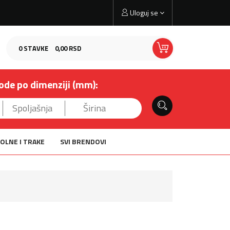
Uloguj se
0
STAVKE
0,
00
RSD
ode po dimenziji (mm):
OLNE I TRAKE
SVI BRENDOVI