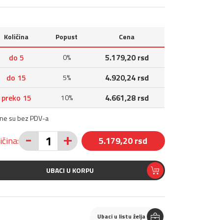
Količina
Popust
Cena
do 5
5.179,20 rsd
0%
do 15
4.920,24 rsd
5%
preko 15
4.661,28 rsd
10%
ene su bez PDV-a
-
+
ičina:
5.179,20 rsd
UBACI U KORPU
Ubaci u listu želja