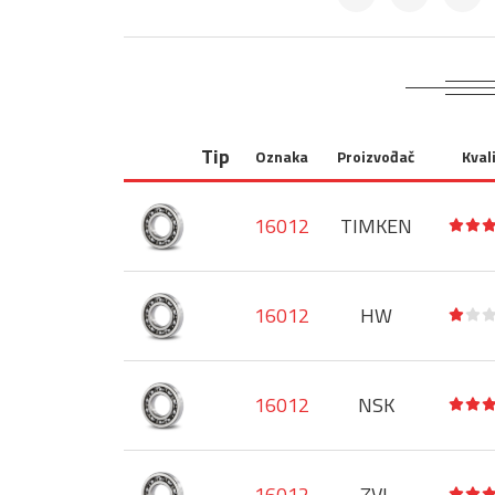
Tip
Oznaka
Proizvođač
Kval
16012
TIMKEN
16012
HW
16012
NSK
16012
ZVL