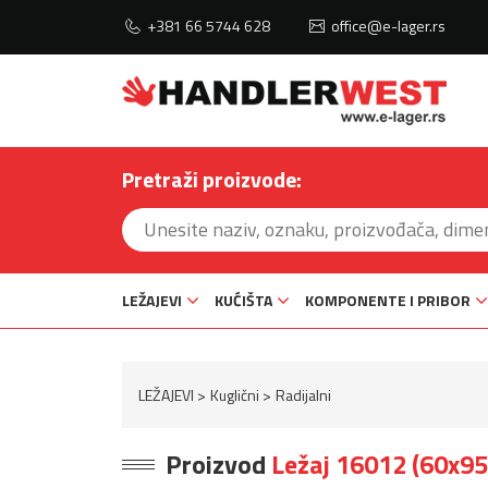
+381 66 5744 628
office@e-lager.rs
Pretraži proizvode:
LEŽAJEVI
KUĆIŠTA
KOMPONENTE I PRIBOR
LEŽAJEVI
Kuglični
Radijalni
Proizvod
Ležaj 16012 (60x