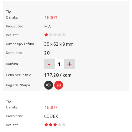
16007
HW
35 x 62 x 9 mm
20
+
-
177,28 / kom
16007
CODEX