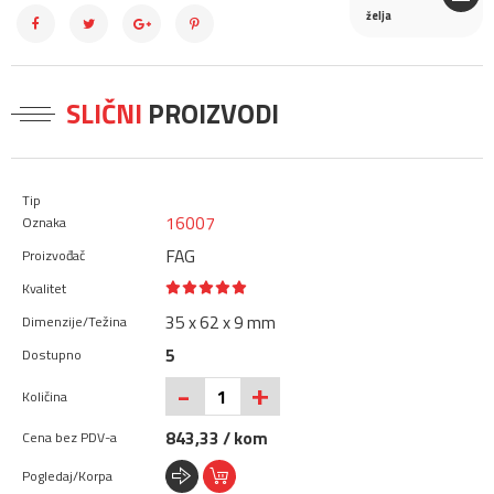
želja
SLIČNI
PROIZVODI
16007
FAG
35 x 62 x 9 mm
5
+
-
843,33 / kom