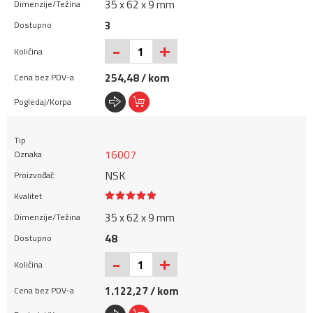
35 x 62 x 9 mm
3
+
-
254,48 / kom
16007
NSK
35 x 62 x 9 mm
48
+
-
1.122,27 / kom