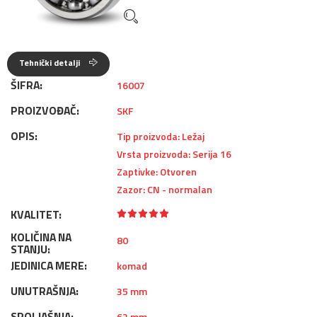
Tehnički detalji
ŠIFRA:
16007
PROIZVOĐAČ:
SKF
OPIS:
Tip proizvoda: Ležaj
Vrsta proizvoda: Serija 16
Zaptivke: Otvoren
Zazor: CN - normalan
KVALITET:
KOLIČINA NA
80
STANJU:
JEDINICA MERE:
komad
UNUTRAŠNJA:
35 mm
SPOLJAŠNJA:
62 mm