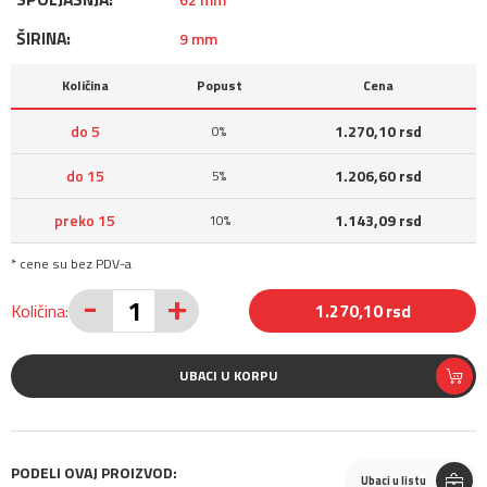
ŠIRINA:
9 mm
Količina
Popust
Cena
do 5
1.270,10 rsd
0%
do 15
1.206,60 rsd
5%
preko 15
1.143,09 rsd
10%
* cene su bez PDV-a
-
+
Količina:
1.270,10 rsd
UBACI U KORPU
PODELI OVAJ PROIZVOD:
Ubaci u listu