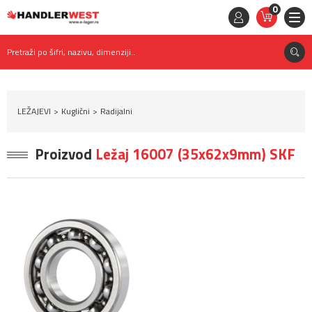
0
STAVKE
0,
00
RSD
Pretraži po šifri, nazivu, dimenziji..
LEŽAJEVI
Kuglični
Radijalni
Proizvod
Ležaj 16007 (35x62x9mm) SKF