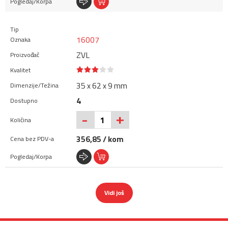
16007
ZVL
35 x 62 x 9 mm
4
+
-
356,85 / kom
Vidi još