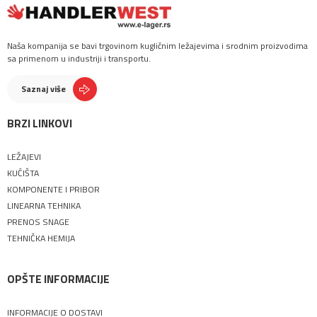
Naša kompanija se bavi trgovinom kugličnim ležajevima i srodnim proizvodima
sa primenom u industriji i transportu.
Saznaj više
BRZI LINKOVI
LEŽAJEVI
KUĆIŠTA
KOMPONENTE I PRIBOR
LINEARNA TEHNIKA
PRENOS SNAGE
TEHNIČKA HEMIJA
OPŠTE INFORMACIJE
INFORMACIJE O DOSTAVI