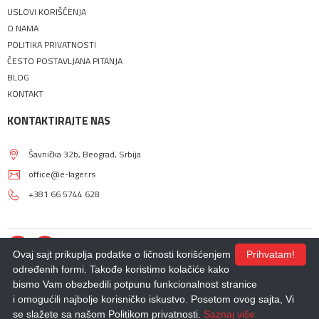
USLOVI KORIŠĆENJA
O NAMA
POLITIKA PRIVATNOSTI
ČESTO POSTAVLJANA PITANJA
BLOG
KONTAKT
KONTAKTIRAJTE NAS
Šavnička 32b, Beograd, Srbija
office@e-lager.rs
+381 66 5744 628
Ovaj sajt prikuplja podatke o ličnosti korišćenjem
Prihvatam!
određenih formi. Takođe koristimo kolačiće kako
bismo Vam obezbedili potpunu funkcionalnost stranice
© 2018 - 2026 |
E-LAGER
. Sva prava zadržana.
i omogućili najbolje korisničko iskustvo. Posetom ovog sajta, Vi
Izdrada Internet prodavnice
,
Izrada sajta
,
Izrada mobilnih aplikacija
i
SEO
optimizacija sajta
- *nbgteam.com
se slažete sa našom Politikom privatnosti.
Saznaj više