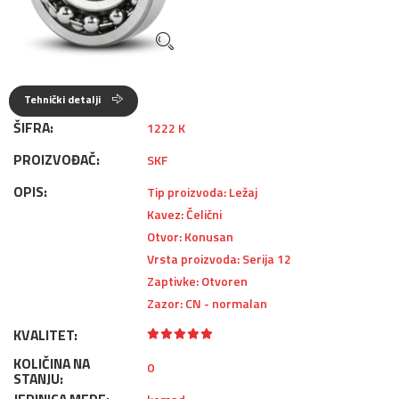
Tehnički detalji
ŠIFRA:
1222 K
PROIZVOĐAČ:
SKF
OPIS:
Tip proizvoda: Ležaj
Kavez: Čelični
Otvor: Konusan
Vrsta proizvoda: Serija 12
Zaptivke: Otvoren
Zazor: CN - normalan
KVALITET:
KOLIČINA NA
0
STANJU: