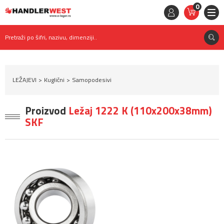
0
STAVKE
0,
00
RSD
Pretraži po šifri, nazivu, dimenziji..
LEŽAJEVI
Kuglični
Samopodesivi
Proizvod
Ležaj 1222 K (110x200x38mm)
SKF