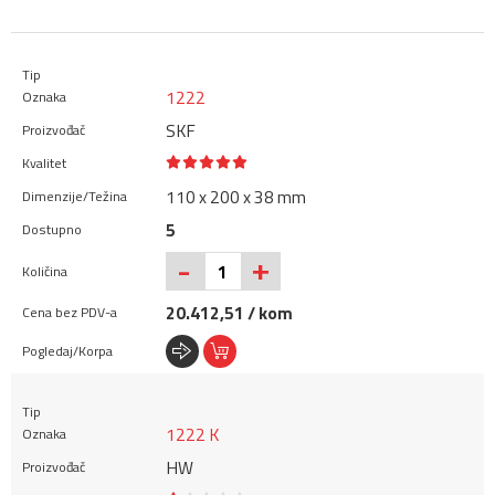
1222
SKF
110 x 200 x 38 mm
5
+
-
20.412,51 / kom
1222 K
HW